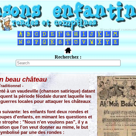
Recherchez :
n beau château
Traditionnel -
té à un vaudeville (chanson satirique) datant
quent la période féodale durant laquelle les
s guerres locales pour attaquer les châteaux
 suivante: les enfants font deux rondes et
roupes d'enfants, en mimant les questions et
e strophe : "Nous n'en voulons pas", il y a
tation que l'on veut donner au mime, le but
symbolisé par une des rondes :