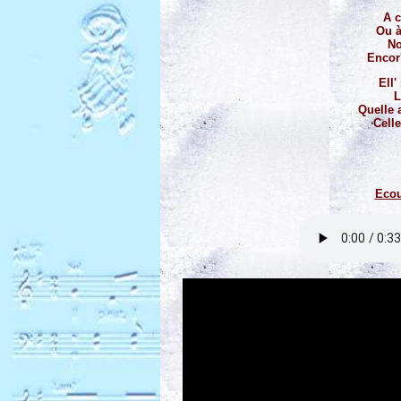
A 
Ou à
No
Encor'
Ell'
L
Quelle 
Celle
Ecou