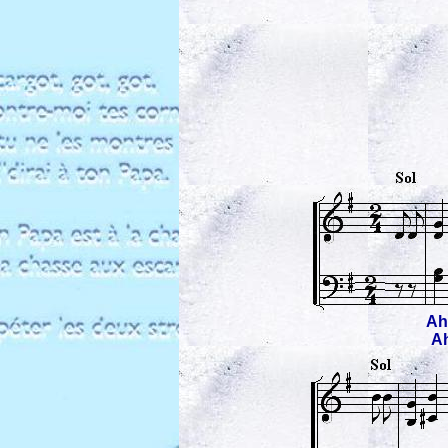
Ah!
Ah