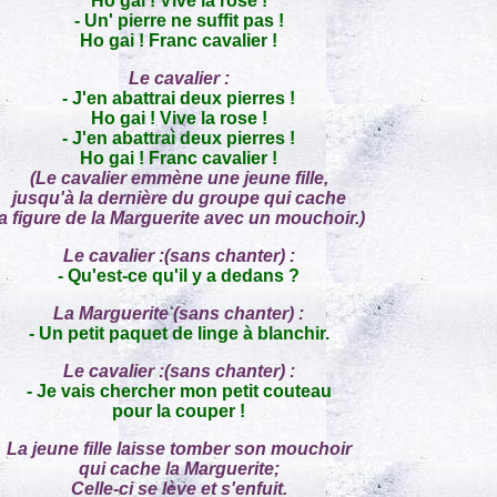
Ho gai ! Vive la rose !
- Un' pierre ne suffit pas !
Ho gai ! Franc cavalier !
Le cavalier :
- J'en abattrai deux pierres !
Ho gai ! Vive la rose !
- J'en abattrai deux pierres !
Ho gai ! Franc cavalier !
(Le cavalier emmène une jeune fille,
jusqu'à la dernière du groupe qui cache
la figure de la Marguerite avec un mouchoir.)
Le cavalier :(sans chanter) :
- Qu'est-ce qu'il y a dedans ?
La Marguerite (sans chanter) :
- Un petit paquet de linge à blanchir.
Le cavalier :(sans chanter) :
- Je vais chercher mon petit couteau
pour la couper !
La jeune fille laisse tomber son mouchoir
qui cache la Marguerite;
Celle-ci se lève et s'enfuit.