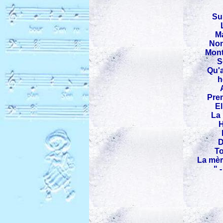
Su
Ma
Non
Mont
S
Qu'a
h
Pren
El
La 
H
D
To
La mèr
" 