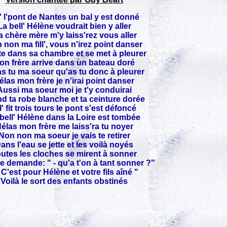
' l'pont de Nantes un bal y est donné
La bell' Hélène voudrait bien y aller
 chère mère m'y laiss'rez vous aller
 non ma fill', vous n'irez point danser
e dans sa chambre et se met à pleurer
on frère arrive dans un bateau doré
s tu ma soeur qu'as tu donc à pleurer
élas mon frère je n'irai point danser
Aussi ma soeur moi je t'y conduirai
d ta robe blanche et ta ceinture dorée
l' fit trois tours le pont s'est défoncé
bell' Hélène dans la Loire est tombée
élas mon frère me laiss'ra tu noyer
Non non ma soeur je vais te retirer
ans l'eau se jette et les voilà noyés
utes les cloches se mirent à sonner
e demande: " - qu'a t'on à tant sonner ?"
- C'est pour Hélène et votre fils aîné "
Voilà le sort des enfants obstinés