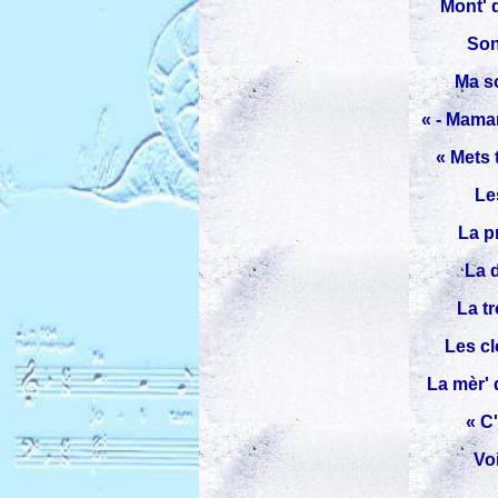
Mont' 
Son
Ma so
« - Maman
« Mets 
Le
La p
La d
La tr
Les cl
La mèr' 
« C'
Voi