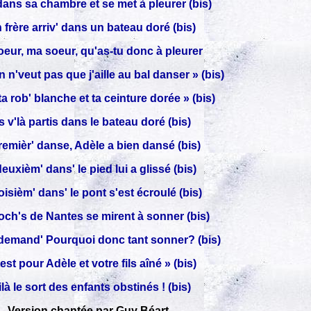
dans sa chambre et se met à pleurer (bis)
 frère arriv' dans un bateau doré (bis)
eur, ma soeur, qu'as-tu donc à pleurer
 n'veut pas que j'aille au bal danser » (bis)
ta rob' blanche et ta ceinture dorée » (bis)
s v'là partis dans le bateau doré (bis)
remièr' danse, Adèle a bien dansé (bis)
euxièm' dans' le pied lui a glissé (bis)
oisièm' dans' le pont s'est écroulé (bis)
och's de Nantes se mirent à sonner (bis)
demand' Pourquoi donc tant sonner? (bis)
est pour Adèle et votre fils aîné » (bis)
là le sort des enfants obstinés ! (bis)
Version chantée par Guy Béart