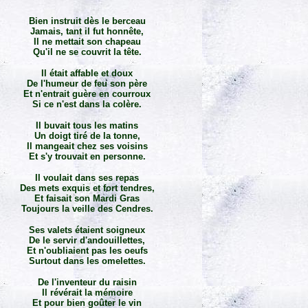
Bien instruit dès le berceau
Jamais, tant il fut honnête,
Il ne mettait son chapeau
Qu'il ne se couvrit la tête.
Il était affable et doux
De l'humeur de feu son père
Et n'entrait guère en courroux
Si ce n'est dans la colère.
Il buvait tous les matins
Un doigt tiré de la tonne,
Il mangeait chez ses voisins
Et s'y trouvait en personne.
Il voulait dans ses repas
Des mets exquis et fort tendres,
Et faisait son Mardi Gras
Toujours la veille des Cendres.
Ses valets étaient soigneux
De le servir d'andouillettes,
Et n'oubliaient pas les oeufs
Surtout dans les omelettes.
De l'inventeur du raisin
Il révérait la mémoire
Et pour bien goûter le vin