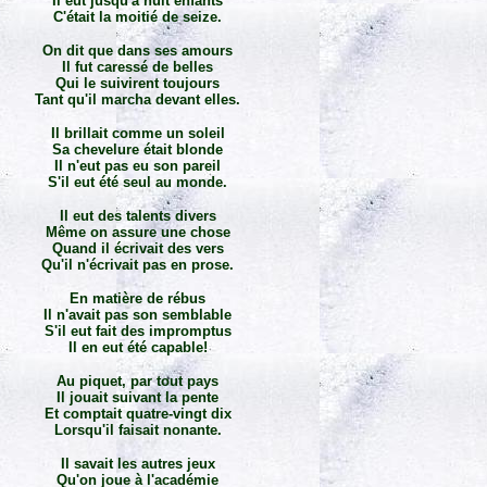
Il eut jusqu'à huit enfants
C'était la moitié de seize.
On dit que dans ses amours
Il fut caressé de belles
Qui le suivirent toujours
Tant qu'il marcha devant elles.
Il brillait comme un soleil
Sa chevelure était blonde
Il n'eut pas eu son pareil
S'il eut été seul au monde.
Il eut des talents divers
Même on assure une chose
Quand il écrivait des vers
Qu'il n'écrivait pas en prose.
En matière de rébus
Il n'avait pas son semblable
S'il eut fait des impromptus
Il en eut été capable!
Au piquet, par tout pays
Il jouait suivant la pente
Et comptait quatre-vingt dix
Lorsqu'il faisait nonante.
Il savait les autres jeux
Qu'on joue à l'académie