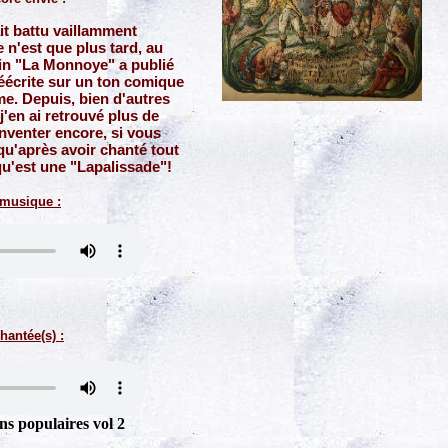
ait battu vaillamment
 n'est que plus tard, au
ain "La Monnoye" a publié
éécrite sur un ton comique
me. Depuis, bien d'autres
 j'en ai retrouvé plus de
nventer encore, si vous
 qu'après avoir chanté tout
qu'est une "Lapalissade"!
 musique :
hantée(s) :
s populaires vol 2