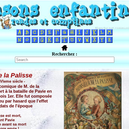
Recherchez :
 la Palisse
XVIeme siècle -
 comique de M. de la
rt à la bataille de Pavie en
ois 1er. Elle fut composée
eu par hasard que l'effet
dats de l'époque
sse est mort,
nt Pavie
e avant sa mort
core envie !