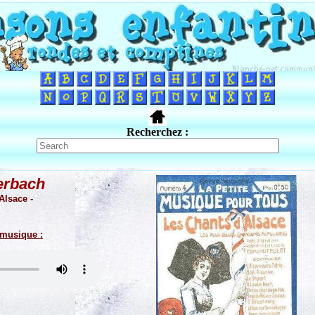
Recherchez :
erbach
Alsace -
 musique :