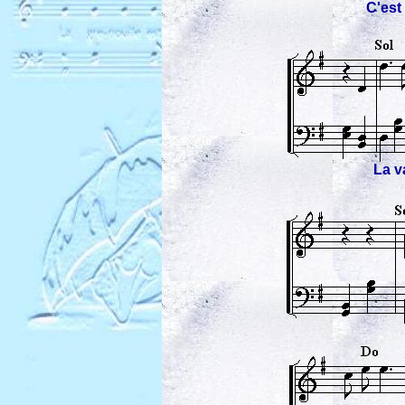
C'est
La v