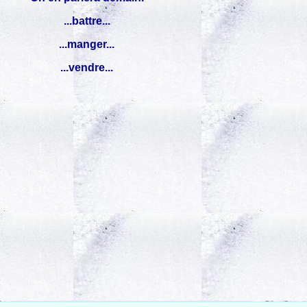
...battre...
...manger...
...vendre...