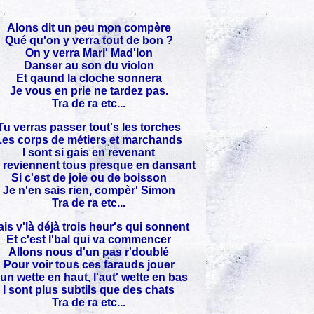
Alons dit un peu mon compère
Qué qu'on y verra tout de bon ?
On y verra Mari' Mad'lon
Danser au son du violon
Et qaund la cloche sonnera
Je vous en prie ne tardez pas.
Tra de ra etc...
Tu verras passer tout's les torches
Les corps de métiers et marchands
I sont si gais en revenant
 reviennent tous presque en dansant
Si c'est de joie ou de boisson
Je n'en sais rien, compèr' Simon
Tra de ra etc...
is v'là déjà trois heur's qui sonnent
Et c'est l'bal qui va commencer
Allons nous d'un pas r'doublé
Pour voir tous ces farauds jouer
un wette en haut, l'aut' wette en bas
I sont plus subtils que des chats
Tra de ra etc...