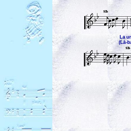
La un
(Là-b