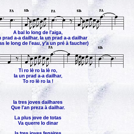
A bal lo long de l'aiga,
 prad a-a dailhar, Ia un prad a-a dailhar
as le long de l'eau, y'a un pré à faucher)
Ti ro lè ro la lè ro,
Ia un prad a-a dailhar,
To ro lè ro la !
Ia tres joves dailhares
Que l'an preza à dailhar.
La plus jove de totas
Va querre lo dinar
Ia tres joves fenaires