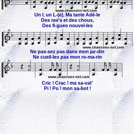
Un I, un L-(e), Ma tante Adè-le
Des rav's et des choux,
Des fi-gues nouvel-les
Ne pas-sez pas dans mon jar-din
Ne cueil-les pas mon ro-ma-rin
Cric ! Crac ! ma sa-vat'
Pi ! Po ! mon sa-bot !