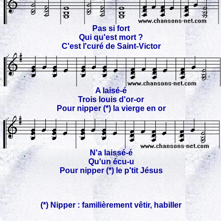
Pas si fort
Qui qu'est mort ?
C'est l'curé de Saint-Victor
A laisé-é
Trois louis d'or-or
Pour nipper (*) la vierge en or
N'a laissé-é
Qu'un écu-u
Pour nipper (*) le p'tit Jésus
(*) Nipper : familièrement vêtir, habiller