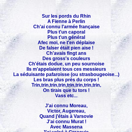
Sur les pords du Rhin
A Fienne à Perlin
Ch'ai connu l'armée française
Plus t'un caporal
Plus t'un général
Afec moi, ne t'en déplaise
De falser était pien aise !
Ch'avais fingt ans
Des gross's couleurs
Ch'étais dodue, un peu sournoise
Ils m'appelaient tous ces messieurs
La séduisante pafaroisse (ou strasbougeoise...)
Les bras plus près du corps !
Trin,trin,trin,trin,trin,trin,trin,trin,
On tirais que tu tors !
Vass etc...
J'ai connu Moreau,
Victor, Augereau,
Quand j'étais à Varsovie
J'ai connu Murat !
Avec Massena