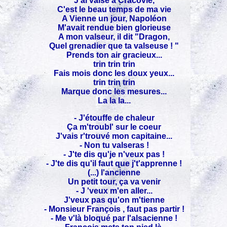
J'ai valsé à Cracovie,
C'est le beau temps de ma vie
A Vienne un jour, Napoléon
M'avait rendue bien glorieuse
A mon valseur, il dit "Dragon,
Quel grenadier que ta valseuse ! "
Prends ton air gracieux...
trin trin trin
Fais mois donc les doux yeux...
trin trin trin
Marque donc les mesures...
La la la...
- J'étouffe de chaleur
Ça m'troubl' sur le coeur
J'vais r'trouvé mon capitaine...
- Non tu valseras !
- J'te dis qu'je n'veux pas !
- J'te dis qu'il faut que j't'apprenne !
(...) l'ancienne
Un petit tour, ça va venir
- J 'veux m'en aller...
J'veux pas qu'on m'tienne
- Monsieur François , faut pas partir !
- Me v'là bloqué par l'alsacienne !