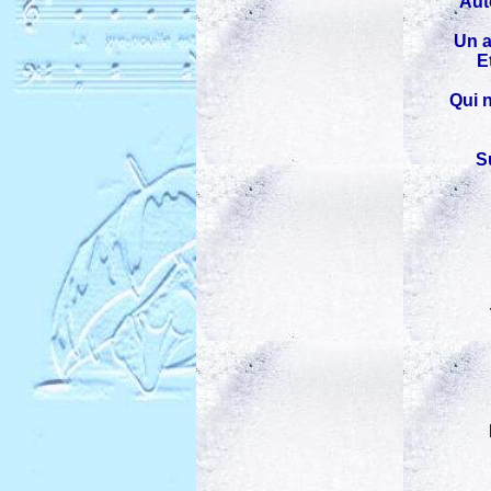
Aut
Un a
E
Qui n
S