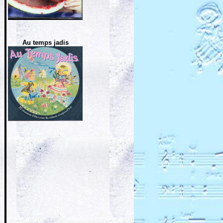
Au temps jadis
..