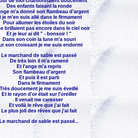
our de moi chantonnaient doucement
Des enfants faisant la ronde
nge m'a donné son flambeau d'argent
t je m'en suis allé dans le firmament
Pour allumer les étoiles du soir
e brillaient pas encore dans le ciel noir
Et je leur ai dit " - bonsoir ! "
Dans son coin la lune m'a souri
ur son croissant je me suis endormi
Le marchand de sable est passé
De très loin il m'a ramené
Et l'ange m'a repris
Son flambeau d'argent
Et puis il est parti
Dans le firmament
Très doucement je me suis éveillé
Et le rayon d'or était sur l'oreiller
Il venait me caresser
Et voilà le rêve que j'ai fait
Le plus joli des rêves que j'ai fait
Le marchand de sable est passé...