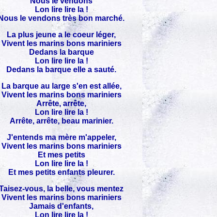
Nous le vendons
Lon lire lire la !
Nous le vendons très bon marché.
La plus jeune a le coeur léger,
Vivent les marins bons mariniers
Dedans la barque
Lon lire lire la !
Dedans la barque elle a sauté.
La barque au large s'en est allée,
Vivent les marins bons mariniers
Arrête, arrête,
Lon lire lire la !
Arrête, arrête, beau marinier.
J'entends ma mère m'appeler,
Vivent les marins bons mariniers
Et mes petits
Lon lire lire la !
Et mes petits enfants pleurer.
Taisez-vous, la belle, vous mentez
Vivent les marins bons mariniers
Jamais d'enfants,
Lon lire lire la !