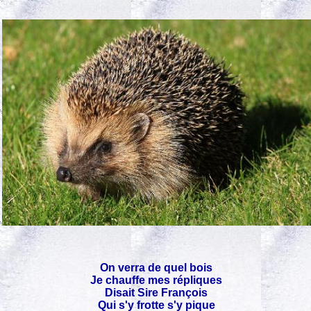
On verra de quel bois
Je chauffe mes répliques
Disait Sire François
Qui s'y frotte s'y pique