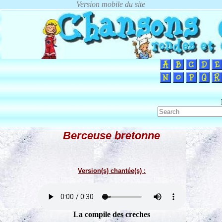
Berceuse bretonne
Version(s) chantée(s) :
La compile des creches