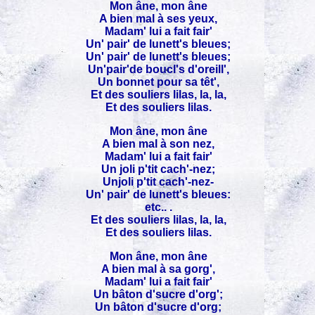
Mon âne, mon âne
A bien mal à ses yeux,
Madam' lui a fait fair'
Un' pair' de lunett's bleues;
Un' pair' de lunett's bleues;
Un'pair'de boucl's d'oreill',
Un bonnet pour sa têt',
Et des souliers lilas, la, la,
Et des souliers lilas.
Mon âne, mon âne
A bien mal à son nez,
Madam' lui a fait fair'
Un joli p'tit cach'-nez;
Unjoli p'tit cach'-nez-
Un' pair' de lunett's bleues:
etc.. .
Et des souliers lilas, la, la,
Et des souliers lilas.
Mon âne, mon âne
A bien mal à sa gorg',
Madam' lui a fait fair'
Un bâton d'sucre d'org';
Un bâton d'sucre d'org;