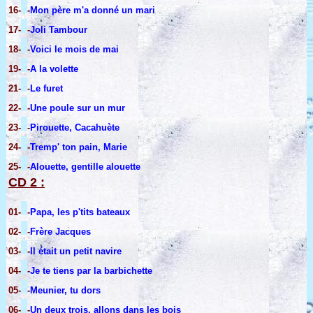
16-
-
Mon père m'a donné un mari
17-
-
Joli Tambour
18-
-
Voici le mois de mai
19-
-
A la volette
21-
-
Le furet
22-
-
Une poule sur un mur
23-
-
Pirouette, Cacahuète
24-
-
Tremp' ton pain, Marie
25-
-
Alouette, gentille alouette
CD 2 :
01-
-
Papa, les p'tits bateaux
02-
-
Frère Jacques
03-
-
Il était un petit navire
04-
-
Je te tiens par la barbichette
05-
-
Meunier, tu dors
06-
-
Un deux trois, allons dans les bois