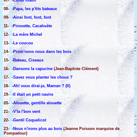
07-
-
Lundi matin
08-
-
Papa, les p'tits bateaux
09-
-
Ainsi font, font, font
11-
-
Pirouette, Cacahuète
12-
-
La mère Michel
13-
-
Le coucou
14-
-
Prom'nons nous dans les bois
15-
-
Bateau, Ciseaux
16-
-
Dansons la capucine
(Jean-Baptiste Clément)
17-
-
Savez vous planter les choux ?
18-
-
Ah! vous dirai-je, Maman ? (II)
19-
-
Il était un petit navire
20-
-
Alouette, gentille alouette
21-
-
V'la l'bon vent
22-
-
Gentil Coquelicot
23-
-
Nous n'irons plus au bois
(Jeanne Poisson marquise de
Pompadour)