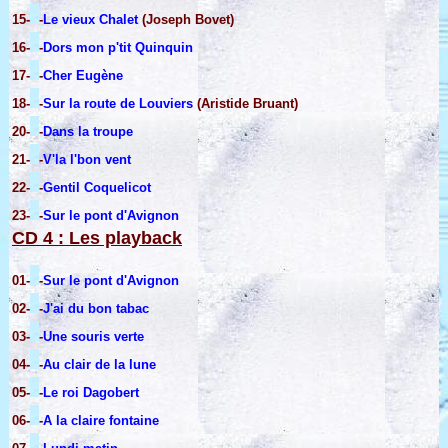
15-
-
Le vieux Chalet
(Joseph Bovet)
16-
-
Dors mon p'tit Quinquin
17-
-
Cher Eugène
18-
-
Sur la route de Louviers
(Aristide Bruant)
20-
-
Dans la troupe
21-
-
V'la l'bon vent
22-
-
Gentil Coquelicot
23-
-
Sur le pont d'Avignon
CD 4 : Les playback
01-
-
Sur le pont d'Avignon
02-
-
J'ai du bon tabac
03-
-
Une souris verte
04-
-
Au clair de la lune
05-
-
Le roi Dagobert
06-
-
A la claire fontaine