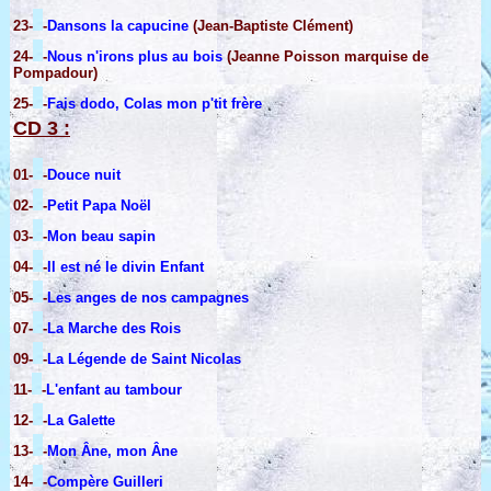
23-
-
Dansons la capucine
(Jean-Baptiste Clément)
24-
-
Nous n'irons plus au bois
(Jeanne Poisson marquise de
Pompadour)
25-
-
Fais dodo, Colas mon p'tit frère
CD 3 :
01-
-
Douce nuit
02-
-
Petit Papa Noël
03-
-
Mon beau sapin
04-
-
Il est né le divin Enfant
05-
-
Les anges de nos campagnes
07-
-
La Marche des Rois
09-
-
La Légende de Saint Nicolas
11-
-
L'enfant au tambour
12-
-
La Galette
13-
-
Mon Âne, mon Âne
14-
-
Compère Guilleri