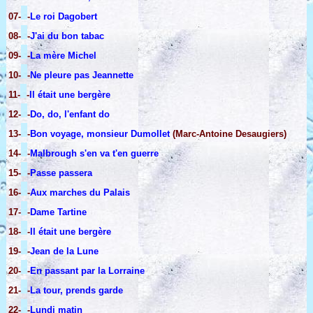
07-
-
Le roi Dagobert
08-
-
J'ai du bon tabac
09-
-
La mère Michel
10-
-
Ne pleure pas Jeannette
11-
-
Il était une bergère
12-
-
Do, do, l'enfant do
13-
-
Bon voyage, monsieur Dumollet
(Marc-Antoine Desaugiers)
14-
-
Malbrough s'en va t'en guerre
15-
-
Passe passera
16-
-
Aux marches du Palais
17-
-
Dame Tartine
18-
-
Il était une bergère
19-
-
Jean de la Lune
20-
-
En passant par la Lorraine
21-
-
La tour, prends garde
22-
-
Lundi matin