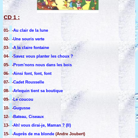
CD 1 :
01-
-
Au clair de la lune
02-
-
Une souris verte
03-
-
A la claire fontaine
04-
-
Savez vous planter les choux ?
05-
-
Prom'nons nous dans les bois
06-
-
Ainsi font, font, font
07-
-
Cadet Rousselle
08-
-
Arlequin tient sa boutique
09-
-
Le coucou
10-
-
Gugusse
12-
-
Bateau, Ciseaux
13-
-
Ah! vous dirai-je, Maman ? (II)
15-
-
Auprès de ma blonde
(Andre Joubert)